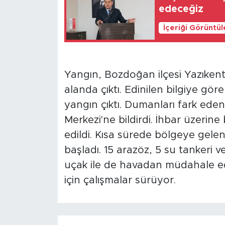
edeceğiz
İçeriği Görüntü
Yangın, Bozdoğan ilçesi Yazıkent 
alanda çıktı. Edinilen bilgiye g
yangın çıktı. Dumanları fark ede
Merkezi'ne bildirdi. İhbar üzerine
edildi. Kısa sürede bölgeye gele
başladı. 15 arazöz, 5 su tankeri v
uçak ile de havadan müdahale edi
için çalışmalar sürüyor.