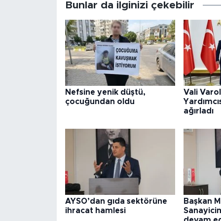
Bunlar da ilginizi çekebilir
Nefsine yenik düştü,
Vali Varo
çocuğundan oldu
Yardımcıs
ağırladı
AYSO’dan gıda sektörüne
Başkan M
ihracat hamlesi
Sanayicim
devam e