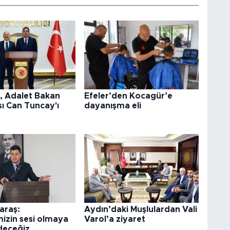
l, Adalet Bakan
Efeler’den Kocagür’e
ı Can Tuncay'ı
dayanışma eli
araş:
Aydın’daki Muşlulardan Vali
izin sesi olmaya
Varol’a ziyaret
deceğiz