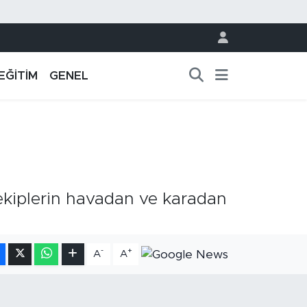
EĞİTİM
GENEL
ekiplerin havadan ve karadan
-
+
A
A