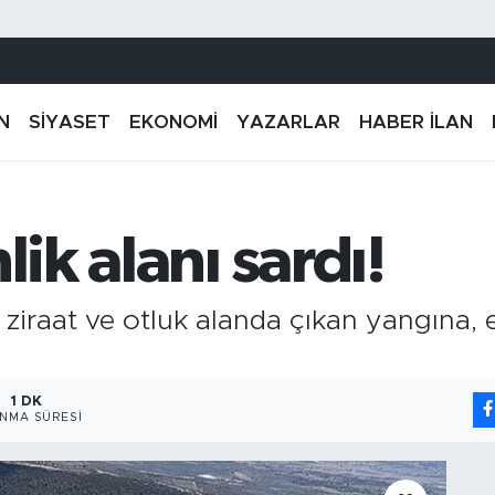
N
SİYASET
EKONOMİ
YAZARLAR
HABER İLAN
lik alanı sardı!
ziraat ve otluk alanda çıkan yangına, 
1 DK
NMA SÜRESI