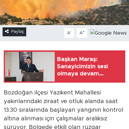
Paylaş
-
+
A
A
Başkan Maraş:
Sanayicimizin sesi
olmaya devam
edeceğiz
Bozdoğan ilçesi Yazıkent Mahallesi
yakınlarındaki ziraat ve otluk alanda saat
13.30 sıralarında başlayan yangının kontrol
altına alınması için çalışmalar aralıksız
sürüyor. Bölgede etkili olan rüzgar