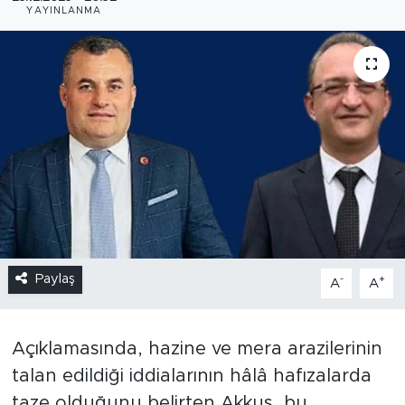
YAYINLANMA
Paylaş
-
+
A
A
Açıklamasında, hazine ve mera arazilerinin
talan edildiği iddialarının hâlâ hafızalarda
taze olduğunu belirten Akkuş, bu