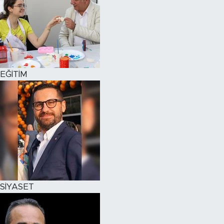
EĞİTİM
SİYASET