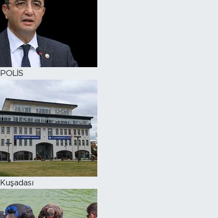
POLİS
Kuşadası