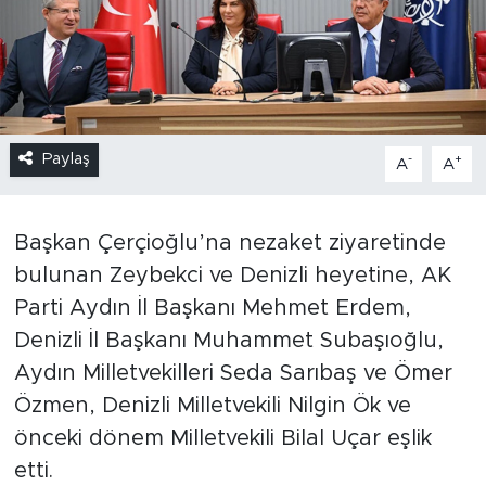
Paylaş
-
+
A
A
Başkan Çerçioğlu’na nezaket ziyaretinde
bulunan Zeybekci ve Denizli heyetine, AK
Parti Aydın İl Başkanı Mehmet Erdem,
Denizli İl Başkanı Muhammet Subaşıoğlu,
Aydın Milletvekilleri Seda Sarıbaş ve Ömer
Özmen, Denizli Milletvekili Nilgin Ök ve
önceki dönem Milletvekili Bilal Uçar eşlik
etti.