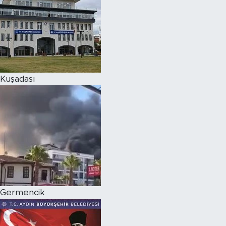
Kuşadası
Germencik