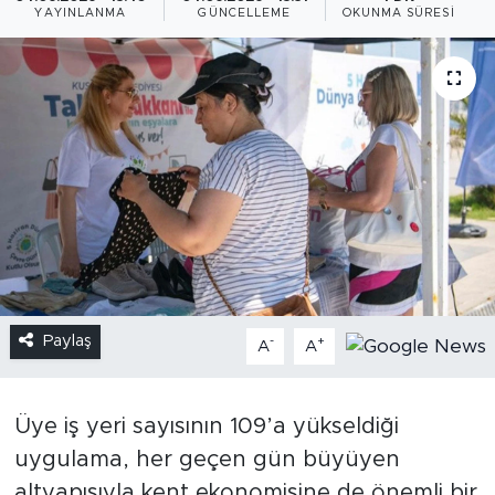
YAYINLANMA
GÜNCELLEME
OKUNMA SÜRESI
Paylaş
-
+
A
A
Üye iş yeri sayısının 109’a yükseldiği
uygulama, her geçen gün büyüyen
altyapısıyla kent ekonomisine de önemli bir