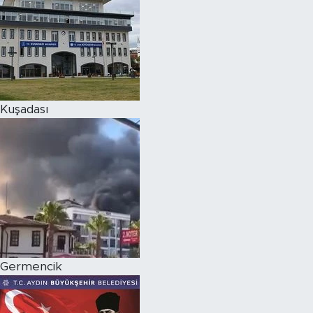
Kuşadası
Germencik