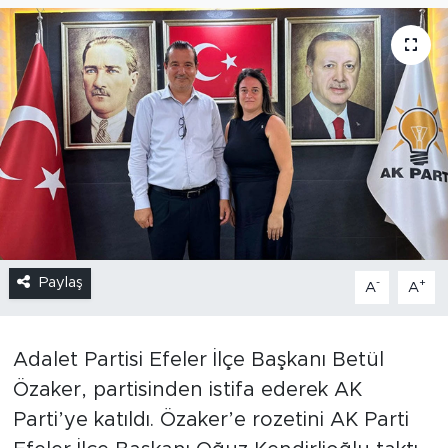
Paylaş
-
+
A
A
Adalet Partisi Efeler İlçe Başkanı Betül
Özaker, partisinden istifa ederek AK
Parti’ye katıldı. Özaker’e rozetini AK Parti