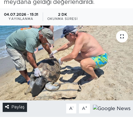
meydana geldiği değerlendirildi.
04.07.2026 - 15:31
2 DK
YAYINLANMA
OKUNMA SÜRESI
Paylaş
-
+
A
A