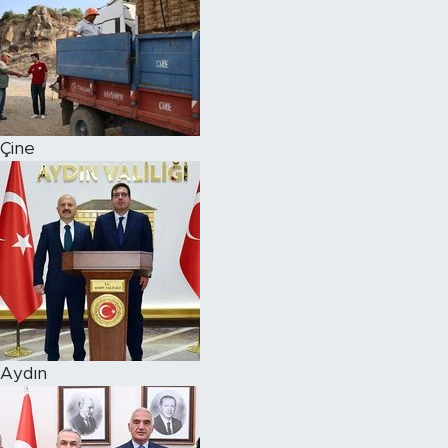
Çine
Aydın